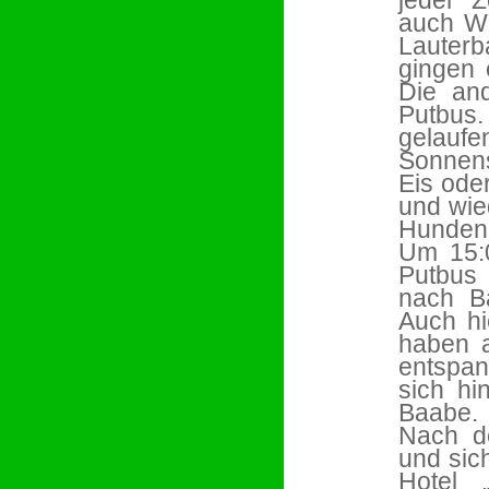
jeder 
auch We
Lauterba
gingen 
Die an
Putbus.
gelau
Sonnens
Eis ode
und wie
Hunden
Um 15:
Putbus
nach B
Auch hi
haben a
entspan
sich hi
Baabe.
Nach d
und sich
Hotel 