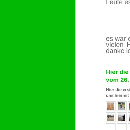
Leute e
es war 
vielen 
danke i
Hier di
vom 26.
Hier die er
uns hiermit