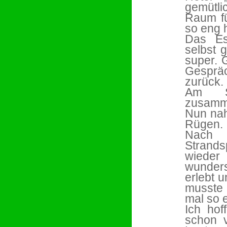
gemütli
Raum fü
so eng 
Das Es
selbst 
super. 
Gesprä
zurück.
Am So
zusamm
Nun nah
Rügen.
Nach
Strand
wiede
wunder
erlebt 
musste 
mal so 
Ich hof
schon v