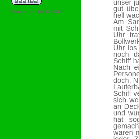
unser j
gut übe
Besucher seit dem 14.04.2011
hell wac
Am Sam
mit Sch
Uhr tra
Bollwer
Uhr los
noch d
Schiff 
Nach ei
Persone
doch. N
Lauter
Schiff 
sich wo
an Deck
und wur
hat so
gemach
waren n