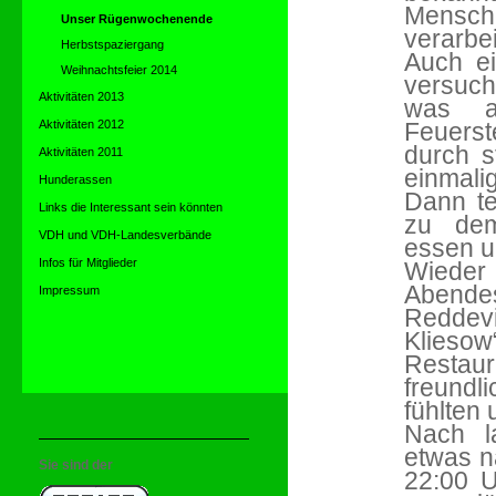
Mensc
Unser Rügenwochenende
verarbe
Herbstspaziergang
Auch ei
Weihnachtsfeier 2014
versuch
Aktivitäten 2013
was ab
Aktivitäten 2012
Feuerst
durch s
Aktivitäten 2011
einmali
Hunderassen
Dann te
Links die Interessant sein könnten
zu dem
VDH und VDH-Landesverbände
essen u
Infos für Mitglieder
Wieder 
Abende
Impressum
Reddev
Kliesow
Restaur
freund
fühlten
Nach l
etwas n
Sie sind der
22:00 U