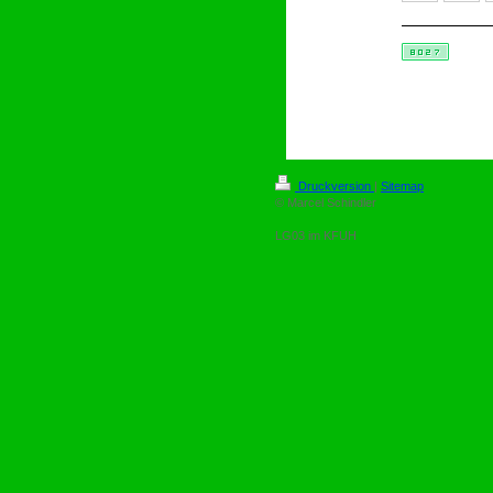
Druckversion
|
Sitemap
© Marcel Schindler
LG03 im KFUH