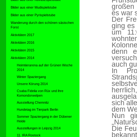
Frühstü
großen 
Bilder aus einer Mudispielstube
es war 
Bilder aus einer Pyrispielstube
Der Frei
Wanderung durch den schönen säsischen
ging es
Forst
um 11:
Aktivitäten 2017
wohnten
Aktivitäten 2016
Kolonne
denn e
Aktivitäten 2015
versuch
Aktivitäten 2014
auch gut
Heimtierarena auf der Grünen Woche
In Pr
2014
Strand
Winter Spaziergang
selbstv
Unsere Körung 2014
herrli
Csaba Fidelia von Rüx und ihre
ausgel
Komondorwelpen
sich al
Ausstellung Chemnitz
dem Weg
Hundetag im Tierpark Berlin
Nun gi
Sommer Spaziergang in der Dübener
„Naturs
Heide
Die Feu
Ausstellungen in Leipzig 2014
bekann
11. IRA Rostock