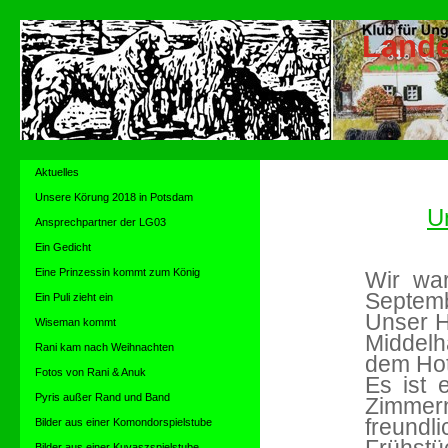
Lande
Aktuelles
Unsere Körung 2018 in Potsdam
U
Ansprechpartner der LG03
Ein Gedicht
Eine Prinzessin kommt zum König
Wir wa
Septemb
Ein Puli zieht ein
Unser H
Wiseman kommt
Middelh
Rani kam nach Weihnachten
dem Hot
Fotos von Rani & Anuk
Es ist 
Pyris außer Rand und Band
Zimmer
freund
Bilder aus einer Komondorspielstube
Bilder aus einer Kuvaszspielstube