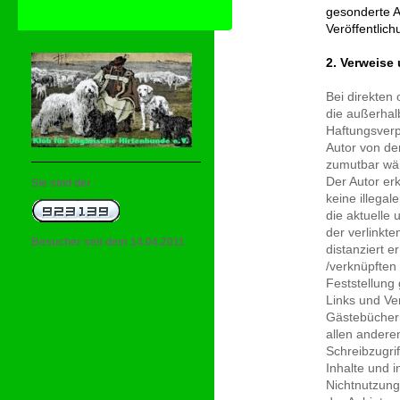
gesonderte A
Veröffentlich
2. Verweise
Bei direkten
die außerhal
Haftungsverpf
Autor von de
zumutbar wär
Der Autor erk
Sie sind der
keine illegal
die aktuelle 
der verlinkte
Besucher seit dem 14.04.2011
distanziert e
/verknüpften
Feststellung 
Links und Ve
Gästebüchern
allen andere
Schreibzugrif
Inhalte und 
Nichtnutzung