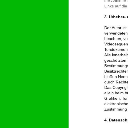
der Anbieter 
Links auf die
3. Urheber-
Der Autor ist
verwendeten 
beachten, von
Videosequenz
Tondokument
Alle innerha
geschützten 
Bestimmungen
Besitzrechte
bloßen Nennu
durch Rechte 
Das Copyright
allein beim A
Grafiken, To
elektronisch
Zustimmung d
4. Datensch