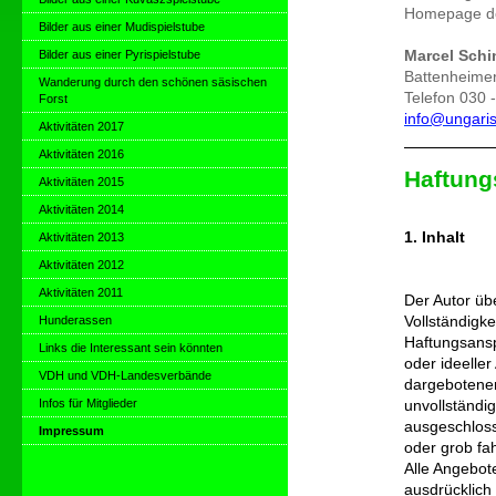
Homepage der
Bilder aus einer Mudispielstube
Bilder aus einer Pyrispielstube
Marcel Schi
Battenheimer
Wanderung durch den schönen säsischen
Telefon 030 
Forst
info@ungaris
Aktivitäten 2017
Aktivitäten 2016
Haftung
Aktivitäten 2015
Aktivitäten 2014
1. Inhalt
Aktivitäten 2013
Aktivitäten 2012
Aktivitäten 2011
Der Autor übe
Hunderassen
Vollständigke
Haftungsansp
Links die Interessant sein könnten
oder ideelle
VDH und VDH-Landesverbände
dargebotenen
Infos für Mitglieder
unvollständi
ausgeschloss
Impressum
oder grob fah
Alle Angebote
ausdrücklich