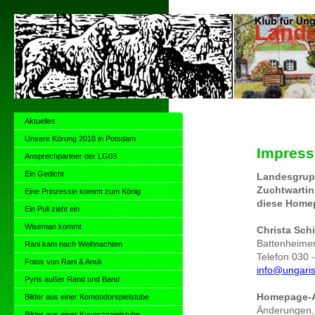
Lande
Aktuelles
Unsere Körung 2018 in Potsdam
Impres
Ansprechpartner der LG03
Ein Gedicht
Landesgrupp
Zuchtwartin
Eine Prinzessin kommt zum König
diese Home
Ein Puli zieht ein
Wiseman kommt
Christa Sch
Battenheimer
Rani kam nach Weihnachten
Telefon 030 
Fotos von Rani & Anuk
info@ungari
Pyris außer Rand und Band
Homepage-A
Bilder aus einer Komondorspielstube
Änderungen,
Bilder aus einer Kuvaszspielstube