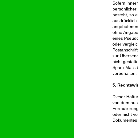
Sofern inner
persönlicher
besteht, so e
ausdrücklich
angebotenen 
ohne Angabe 
eines Pseud
oder verglei
Postanschrif
zur Übersend
nicht gestat
Spam-Mails b
vorbehalten.
5. Rechtswi
Dieser Haftu
von dem aus 
Formulierung
oder nicht vo
Dokumentes i