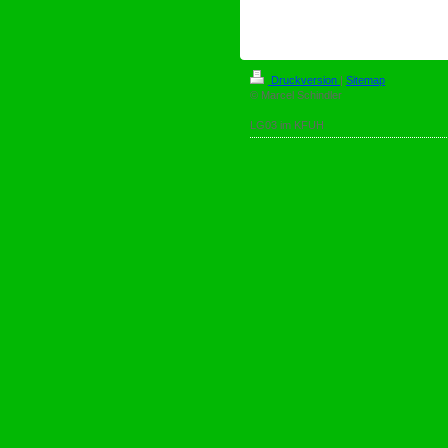
Druckversion
|
Sitemap
© Marcel Schindler
LG03 im KFUH