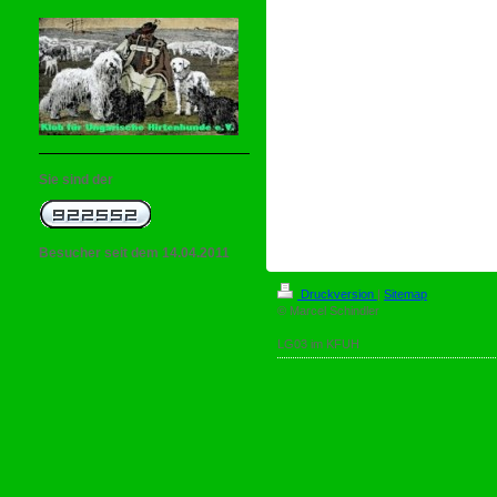
Sie sind der
Besucher seit dem 14.04.2011
Druckversion
|
Sitemap
© Marcel Schindler
LG03 im KFUH