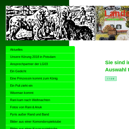
Lande
Aktuelles
Unsere Körung 2018 in Potsdam
Sie sind i
Ansprechpartner der LG03
Auswahl t
Ein Gedicht
Eine Prinzessin kommt zum König
Ein Puli zieht ein
Wiseman kommt
Rani kam nach Weihnachten
Fotos von Rani & Anuk
Pyris außer Rand und Band
Bilder aus einer Komondorspielstube
Bilder aus einer Kuvaszspielstube