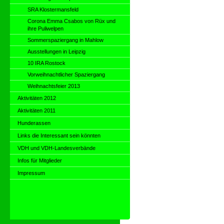
SRA Klostermansfeld
Corona Emma Csabos von Rüx und
ihre Puliwelpen
Sommerspaziergang in Mahlow
Ausstellungen in Leipzig
10 IRA Rostock
Vorweihnachtlicher Spaziergang
Weihnachtsfeier 2013
Aktivitäten 2012
Aktivitäten 2011
Hunderassen
Links die Interessant sein könnten
VDH und VDH-Landesverbände
Infos für Mitglieder
Impressum