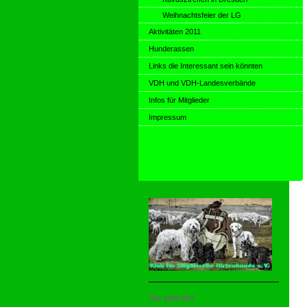
Weihnachtsfeier der LG
Aktivitäten 2011
Hunderassen
Links die Interessant sein könnten
VDH und VDH-Landesverbände
Infos für Mitglieder
Impressum
Sie sind der