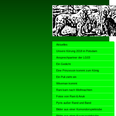
Aktuelles
Unsere Körung 2018 in Potsdam
Ansprechpartner der LG03
Ein Gedicht
Eine Prinzessin kommt zum König
Ein Puli zieht ein
Wiseman kommt
Rani kam nach Weihnachten
Fotos von Rani & Anuk
Pyris außer Rand und Band
Bilder aus einer Komondorspielstube
Bilder aus einer Kuvaszspielstube