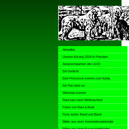
Aktuelles
Unsere Körung 2018 in Potsdam
Ansprechpartner der LG03
Ein Gedicht
Eine Prinzessin kommt zum König
Ein Puli zieht ein
Wiseman kommt
Rani kam nach Weihnachten
Fotos von Rani & Anuk
Pyris außer Rand und Band
Bilder aus einer Komondorspielstube
Bilder aus einer Kuvaszspielstube