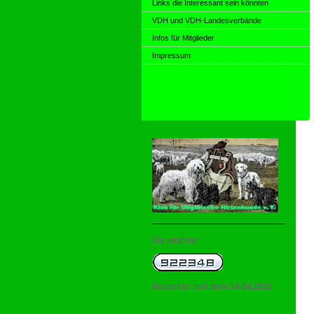
Links die Interessant sein könnten
VDH und VDH-Landesverbände
Infos für Mitglieder
Impressum
Sie sind der
Besucher seit dem 14.04.2011