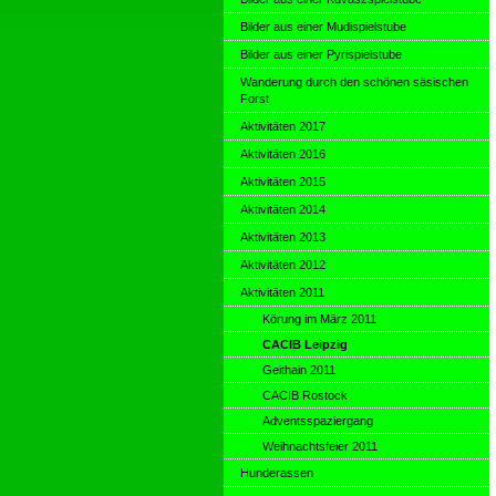
Bilder aus einer Mudispielstube
Bilder aus einer Pyrispielstube
Wanderung durch den schönen säsischen
Forst
Aktivitäten 2017
Aktivitäten 2016
Aktivitäten 2015
Aktivitäten 2014
Aktivitäten 2013
Aktivitäten 2012
Aktivitäten 2011
Körung im März 2011
CACIB Leipzig
Geithain 2011
CACIB Rostock
Adventsspaziergang
Weihnachtsfeier 2011
Hunderassen