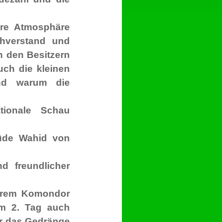
ere Atmosphäre
chverstand und
h den Besitzern
ch die kleinen
und warum die
tionale Schau
üde Wahid von
d freundlicher
ihrem Komondor
am 2. Tag auch
r das Gedränge