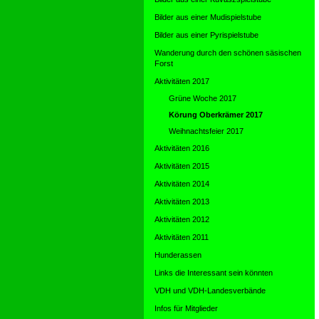
Bilder aus einer Mudispielstube
Bilder aus einer Pyrispielstube
Wanderung durch den schönen säsischen
Forst
Aktivitäten 2017
Grüne Woche 2017
Körung Oberkrämer 2017
Weihnachtsfeier 2017
Aktivitäten 2016
Aktivitäten 2015
Aktivitäten 2014
Aktivitäten 2013
Aktivitäten 2012
Aktivitäten 2011
Hunderassen
Links die Interessant sein könnten
VDH und VDH-Landesverbände
Infos für Mitglieder