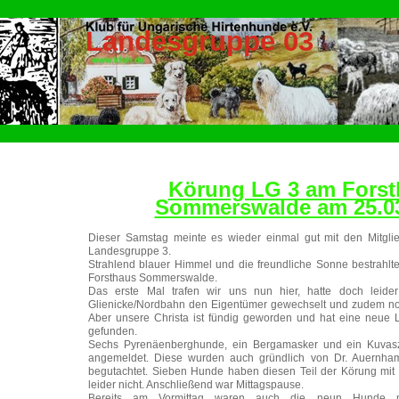
Landesgruppe 03
Körung LG 3 am Forst
Sommerswalde am 25.0
Dieser Samstag meinte es wieder einmal gut mit den Mitgl
Landesgruppe 3.
Strahlend blauer Himmel und die freundliche Sonne bestrahl
Forsthaus Sommerswalde.
Das erste Mal trafen wir uns nun hier, hatte doch leider
Glienicke/Nordbahn den Eigentümer gewechselt und zudem no
Aber unsere Christa ist fündig geworden und hat eine neue L
gefunden.
Sechs Pyrenäenberghunde, ein Bergamasker und ein Kuvasz
angemeldet. Diese wurden auch gründlich von Dr. Auernha
begutachtet. Sieben Hunde haben diesen Teil der Körung mit 
leider nicht. Anschließend war Mittagspause.
Bereits am Vormittag waren auch die neun Hunde mi