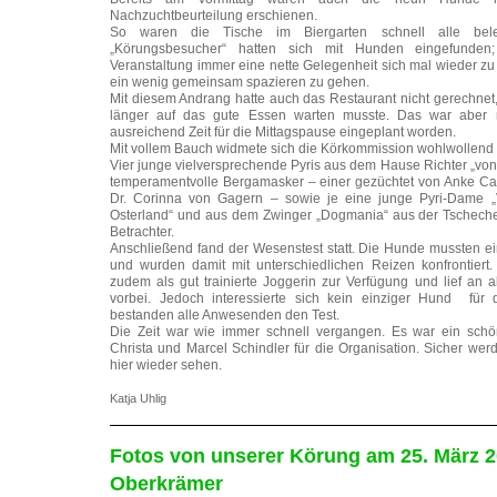
Nachzuchtbeurteilung erschienen.
So waren die Tische im Biergarten schnell alle be
„Körungsbesucher“ hatten sich mit Hunden eingefunden
Veranstaltung immer eine nette Gelegenheit sich mal wieder zu
ein wenig gemeinsam spazieren zu gehen.
Mit diesem Andrang hatte auch das Restaurant nicht gerechne
länger auf das gute Essen warten musste. Das war aber 
ausreichend Zeit für die Mittagspause eingeplant worden.
Mit vollem Bauch widmete sich die Körkommission wohlwollend
Vier junge vielversprechende Pyris aus dem Hause Richter „von
temperamentvolle Bergamasker – einer gezüchtet von Anke Cal
Dr. Corinna von Gagern – sowie je eine junge Pyri-Dame „
Osterland“ und aus dem Zwinger „Dogmania“ aus der Tschechei
Betrachter.
Anschließend fand der Wesenstest statt. Die Hunde mussten e
und wurden damit mit unterschiedlichen Reizen konfrontiert. 
zudem als gut trainierte Joggerin zur Verfügung und lief an
vorbei. Jedoch interessierte sich kein einziger Hund für di
bestanden alle Anwesenden den Test.
Die Zeit war wie immer schnell vergangen. Es war ein sch
Christa und Marcel Schindler für die Organisation. Sicher wer
hier wieder sehen.
Katja Uhlig
Fotos von unserer Körung am 25. März 2
Oberkrämer