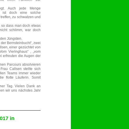
legt. Auch jede Menge
; ist doch eine solche
 treffen, zu schwatzen und
t, so dass man doch etwas
nicht schlimm, war doch
 den Jüngsten.
 der Bernsteinbucht“, zwei
lsen, einer gezüchtet von
Vom Vieringhaus“ , „vom
 erfreuten die Augen der
inen Parcours absolvieren
Frau Callsen stellte sich
 allen Teams immer wieder
e flotte Läuferin. Somit
öner Tag. Vielen Dank an
den wir uns nächstes Jahr
017 in